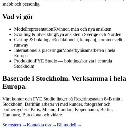
snabb och personlig.
Vad vi gör
Modellrepresentation
Kvinnor, män och nya ansikten
Scouting & utveckling
Nya ansikten i Sverige och Norden
Casting & bokningar
Redaktionellt, kampanj, kommersiellt,
runway
Internationella placeringar
Moderbyråsamarbeten i hela
Europa
Produktion
FYE Studio — bokningsbar yta i centrala
Stockholm
Baserade i Stockholm. Verksamma i hela
Europa.
Vårt kontor och FYE Studio ligger på Regeringsgatan 84B mitt i
Stockholm. Därifrån arbetar vi med kunder, fotografer och
partnerbyråer i Paris, Milano, London, Köpenhamn, Berlin,
Hamburg, Barcelona och vidare.
Se rostern →
Kontakta oss →
Bli modell →