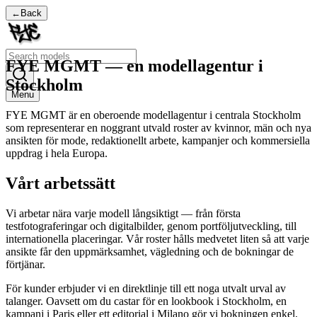
←
Back
FYE MGMT — en modellagentur i
Stockholm
Menu
FYE MGMT är en oberoende modellagentur i centrala Stockholm
som representerar en noggrant utvald roster av kvinnor, män och nya
ansikten för mode, redaktionellt arbete, kampanjer och kommersiella
uppdrag i hela Europa.
Vårt arbetssätt
Vi arbetar nära varje modell långsiktigt — från första
testfotograferingar och digitalbilder, genom portföljutveckling, till
internationella placeringar. Vår roster hålls medvetet liten så att varje
ansikte får den uppmärksamhet, vägledning och de bokningar de
förtjänar.
För kunder erbjuder vi en direktlinje till ett noga utvalt urval av
talanger. Oavsett om du castar för en lookbook i Stockholm, en
kampanj i Paris eller ett editorial i Milano gör vi bokningen enkel,